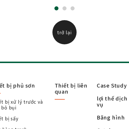
trở lại
ết bị phủ sơn
Thiết bị liên
Case Study
quan
lợi thế dịch
t bị xử lý trước và
vụ
i bỏ bụi
Băng hình
t bị sấy