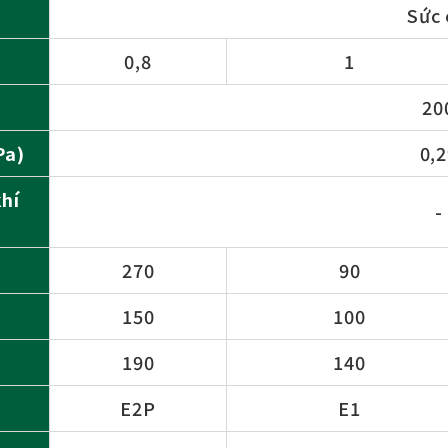
Sức
0,8
1
20
Pa)
0,
hí
-
270
90
150
100
190
140
E2P
E1