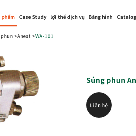
n phẩm
Case Study
lợi thế dịch vụ
Băng hình
Catalog
 phun
Anest
WA-101
Súng phun An
Liên hệ
chúng tôi