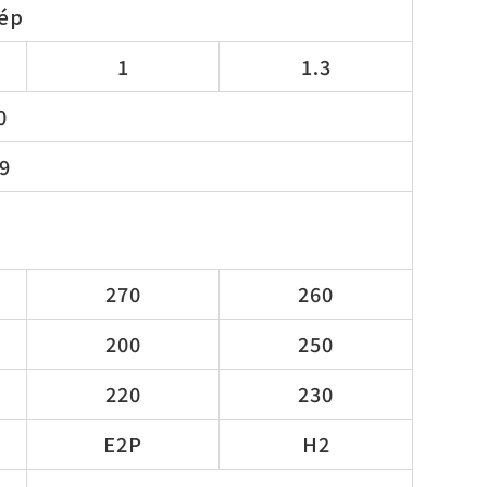
 ép
1
1.3
0
29
270
260
200
250
220
230
E2P
H2