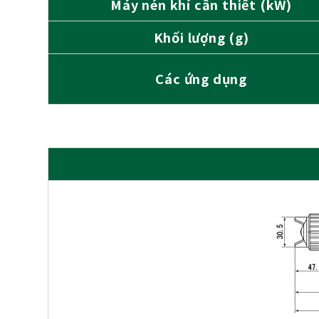
Máy nén khí cần thiết (kW)
Khối lượng (g)
Các ứng dụng