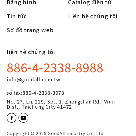
Băng hình
Catalog điện tử
Tin tức
Liên hệ chúng tôi
Sơ đồ trang web
liên hệ chúng tôi
886-4-2338-8988
info@goodall.com.tw
số fax:
886-4-2338-3978
No. 27, Ln. 229, Sec. 1, Zhongshan Rd.,
Wuri
Dist.,
Taichung City
41472
Copyright © 2026
GoodAll Industry Co., Ltd.