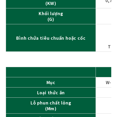
0,75 
(KW)
Khối lượng
(G)
Bình chứa tiêu chuẩn hoặc cốc
Thé
Mục
W-77
Loại thức ăn
Lỗ phun chất lỏng
2.
(Mm)