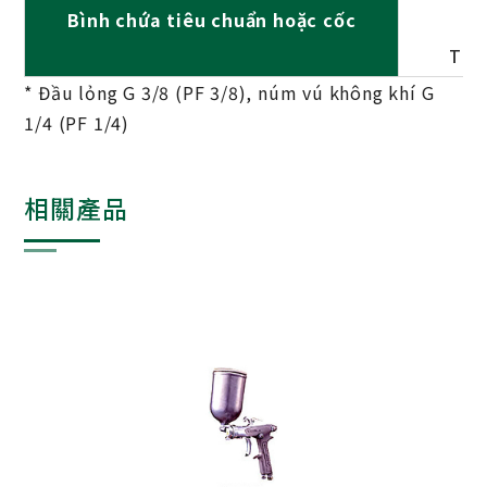
Bình chứa tiêu chuẩn hoặc cốc
Thé
* Đầu lỏng G 3/8 (PF 3/8), núm vú không khí G
1/4 (PF 1/4)
相關產品