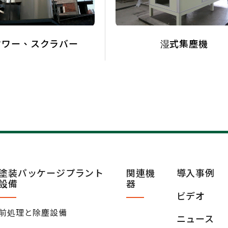
タワー、スクラバー
湿式集塵機
塗装パッケージプラント
関連機
導入事例
設備
器
ビデオ
前処理と除塵設備
ニュース