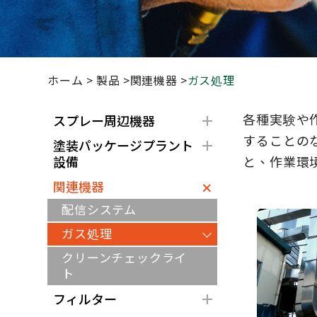
ホーム
製品
関連機器
ガス処理
各種実験や
スプレー周辺機器
することの
塗装パッケージプラント
設備
と、作業環
関連機器
配信システム
ガス処理
クリーンチェックライ
ト
フィルター