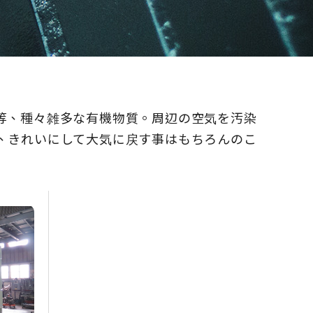
等、種々雑多な有機物質。周辺の空気を汚染
、きれいにして大気に戻す事はもちろんのこ