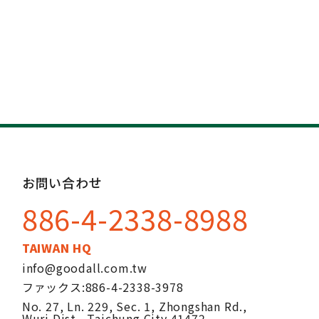
お問い合わせ
886-4-2338-8988
TAIWAN HQ
info@goodall.com.tw
ファックス:
886-4-2338-3978
No. 27, Ln. 229, Sec. 1, Zhongshan Rd.,
Wuri Dist.,
Taichung City
41472