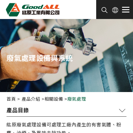
Cookie管理面板
廢氣處理設備與系統
首頁
產品介紹
相關設備
廢氣處理
噴塗週邊設備
紘原廢氣處理設備可處理工廠內產生的有害氣體、粉
塗裝整廠設備
塵、油煙、及異味去除功能。