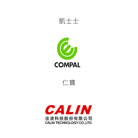
凱士士
仁寶