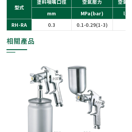
塗料噴嘴口徑
空氣壓力
空氣
型式
mm
MPa(bar)
l/m
RH-RA
0.3
0.1-0.29(1-3)
1
相關產品