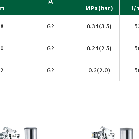
式
m
MPa(bar)
l/
.8
G2
0.34(3.5)
5
.0
G2
0.24(2.5)
5
.2
G2
0.2(2.0)
5