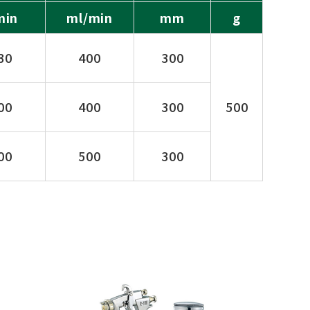
min
ml/min
mm
g
30
400
300
00
400
300
500
00
500
300