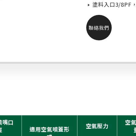
塗料入口3/8PF
聯絡我們
噴嘴口
空
空氣壓力
適用空氣噴蓋形
徑