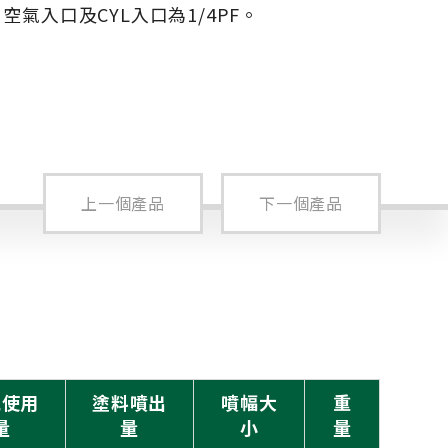
，空氣入口及CYL入口為1/4PF。
上一個產品
下一個產品
氣使用
塗料噴出
噴幅大
重
量
量
小
量