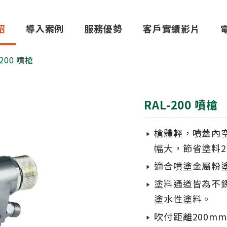
紹
導入案例
服務優勢
客戶實績影片
-200 噴槍
RAL-200 噴槍
槍體輕，噴蓋內空
幅大，節省塗料20
適合噴塗金屬粉
塗料通道皆為不銹
塗水性塗料。
吹付距離200mm