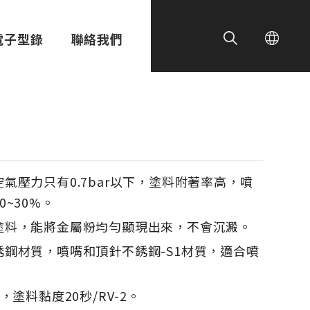
電子型錄
聯絡我們
氣壓力只有0.7bar以下，塗料附著率高，噴
~30%。
塗料，能將金屬粉均勻顯現出來，不會沉澱。
鋼材質，噴嘴和頂針不銹鋼-S1材質，適合噴
，塗料黏度20秒/RV-2。