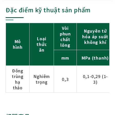
Đặc điểm kỹ thuật sản phẩm
Vòi
Nguyên tử
phun
hóa áp suất
Loại
chất
Mô
không khí
thức
lỏng
hình
ăn
mm
MPa (thanh)
Đông
trùng
Nghiêm
0,1-0,29 (1-
0,3
hạ
trọng
3)
thảo