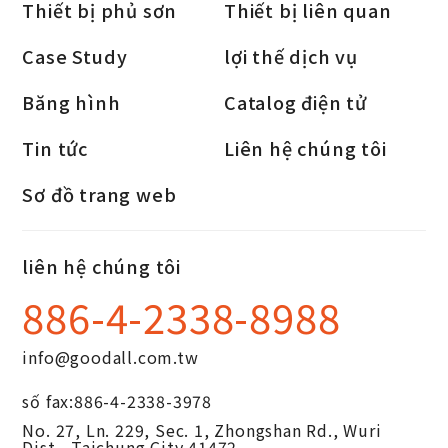
Thiết bị phủ sơn
Thiết bị liên quan
Case Study
lợi thế dịch vụ
Băng hình
Catalog điện tử
Tin tức
Liên hệ chúng tôi
Sơ đồ trang web
liên hệ chúng tôi
886-4-2338-8988
info@goodall.com.tw
số fax:
886-4-2338-3978
No. 27, Ln. 229, Sec. 1, Zhongshan Rd.,
Wuri
Dist.,
Taichung City
41472