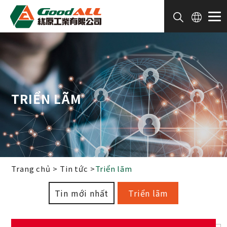
Bảng quản lý cookie
TRIỂN LÃM
Trang chủ
Tin tức
Triển lãm
Tin mới nhất
Triển lãm