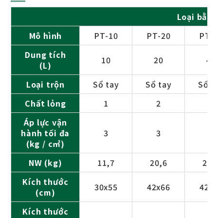
Loại bằng
Mô hình
PT-10
PT-20
PT-
Dung tích
10
20
40
(L)
Loại trộn
Sổ tay
Sổ tay
Sổ t
Chất lỏng
1
2
2
Áp lực vận
hành tối đa
3
3
3
(kg / c㎡)
NW (kg)
11,7
20,6
28,
Kích thước
30x55
42x66
42x
(cm)
Kích thước