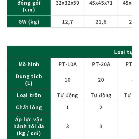
đóng gói
32x32x59
45x45x71
45x45
(cm)
GW (kg)
12,7
21,6
29,
Loại tự 
Mô hình
PT-10A
PT-20A
PT-4
Dung tích
10
20
40
(L)
Loại trộn
Tự động
Tự động
Tự đô
Chất lỏng
1
2
2
Áp lực vận
hành tối đa
3
3
3
(kg / c㎡)