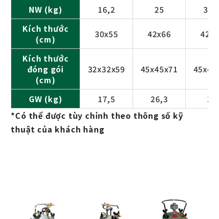
NW (kg)
16,2
25
31,
Kích thước
30x55
42x66
42x
(cm)
Kích thước
đóng gói
32x32x59
45x45x71
45x45
(cm)
GW (kg)
17,5
26,3
32
*Có thể được tùy chỉnh theo thông số kỹ
thuật của khách hàng